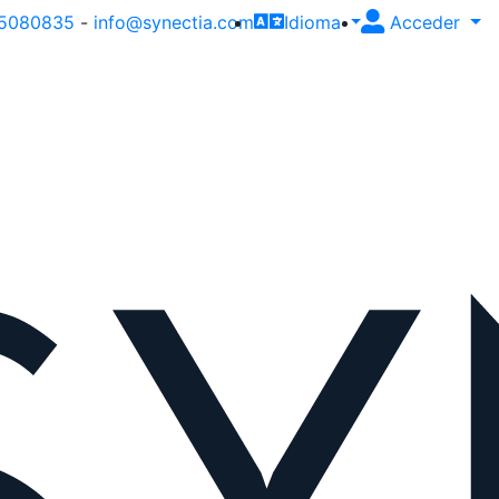
5080835
-
info@synectia.com
Idioma
Acceder